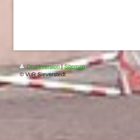
Druckversion
|
Sitemap
© VuR Sieverstedt