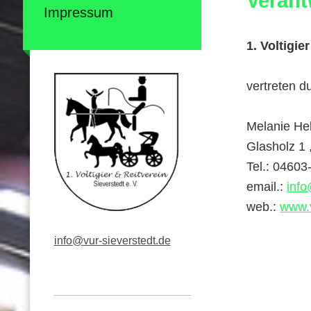
Verant
Impressum
1. Voltigie
vertreten d
Melanie He
Glasholz 1 
Tel.: 04603
email.:
info
web.:
www.v
info@vur-sieverstedt.de