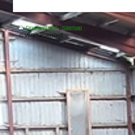
Druckversion
|
Sitemap
© VuR Sieverstedt